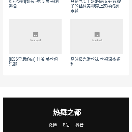
维拉定制|维拉 -第 3 页-福利
真是气质十足!时尚又好看.嫂
舞舍
子的丝袜美脚穿上这样的高
跟鞋
[IESS异思趣向] 佳爷 美丝俱
马油极光滑丝袜 丝福深夜福
乐部
利
热舞之都
微博
B站
抖音