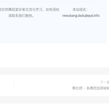
容仅供舞蹈爱好者交流与学习，如有侵权
本站域名：
请联系我们删除。
rewubang.dadujiepai.info
下一
舞社团 – 各舞团加密破