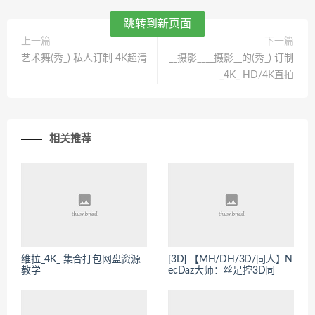
跳转到新页面
上一篇
下一篇
艺术舞(秀_) 私人订制 4K超清
__摄影____摄影__的(秀_) 订制
_4K_ HD/4K直拍
相关推荐
维拉_4K_ 集合打包网盘资源
[3D] 【MH/DH/3D/同人】N
教学
ecDaz大师：丝足控3D同