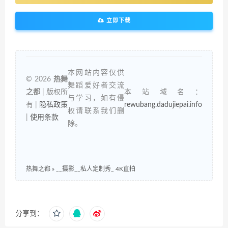
立即下载
本网站内容仅供
© 2026
热舞
舞蹈爱好者交流
之都
| 版权所
本站域名：
与学习，如有侵
有 |
隐私政策
rewubang.dadujiepai.info
权请联系我们删
|
使用条款
除。
热舞之都
»
__摄影__私人定制秀_ 4K直拍
分享到：