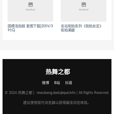
国模泡泡超 套图下载[201V/3
名站街拍系列《街拍丝足》
91G]
街拍美腿
热舞之都
微博
B站
抖音
© 2026 热舞之都 |
rewubang.dadujiepai.info
| All Rights Reserved.
建议使用现代浏览器以获得最佳浏览体验。