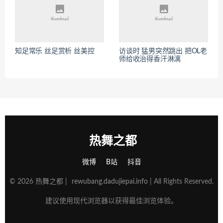
知足常乐 丝足赏析 丝美控
访谈时 猛男突然跳出 把OL老
师给收治得香汗淋漓
热舞之都
微博
B站
抖音
© 2026 热舞之都 |
rewubang.dadujiepai.info
| All Rights Reserved.
建议使用现代浏览器以获得最佳浏览体验。