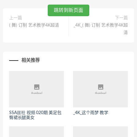
跳转到新页面
上一篇
下一篇
( 舞) 订制 艺术教学4K超清
_4K_( 舞) 订制 艺术教学4K超
清
相关推荐
SSA丝社 视频 020期 美足包
_4K_这个雨梦 教学
臀裙长腿美女