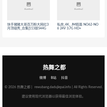
快手猪猪大哥百万粉大网红3
私房_4K_ JM假面 NO62-NO
月顶级秀_合集[113部544G
6 24V 3.7G HD+
热舞之都
微博
B站
抖音
© 2026 热舞之都 |
rewubang.dadujiepai.info
| All Rights Reserved.
建议使用现代浏览器以获得最佳浏览体验。