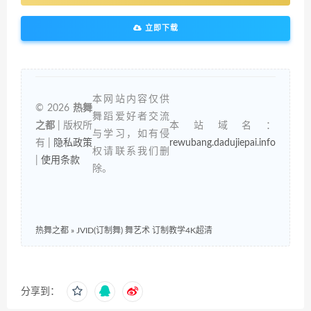
立即下载
本网站内容仅供
© 2026
热舞
舞蹈爱好者交流
之都
| 版权所
本站域名：
与学习，如有侵
有 |
隐私政策
rewubang.dadujiepai.info
权请联系我们删
|
使用条款
除。
热舞之都
»
JVID(订制舞) 舞艺术 订制教学4K超清
分享到：