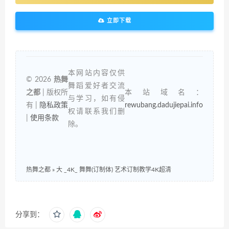
立即下载
本网站内容仅供
© 2026
热舞
舞蹈爱好者交流
之都
| 版权所
本站域名：
与学习，如有侵
有 |
隐私政策
rewubang.dadujiepai.info
权请联系我们删
|
使用条款
除。
热舞之都
»
大 _4K_ 舞舞(订制体) 艺术订制教学4K超清
分享到：