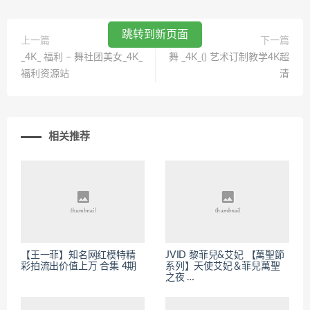
跳转到新页面
上一篇
下一篇
_4K_ 福利 – 舞社团美女_4K_
舞 _4K_() 艺术订制教学4K超
福利资源站
清
相关推荐
【王一菲】知名网红模特精
JVID 黎菲兒&艾妃 【萬聖節
彩拍流出价值上万 合集 4期
系列】天使艾妃＆菲兒萬聖
之夜 …