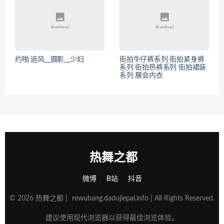
约啪 追风__摄影__少妇
街拍牛仔裤系列 街拍紧身裤
系列 街拍热裤系列 街拍裙装
系列 展会内衣
热舞之都
微博
B站
抖音
© 2026 热舞之都 |
rewubang.dadujiepai.info
| All Rights Reserved.
建议使用现代浏览器以获得最佳浏览体验。