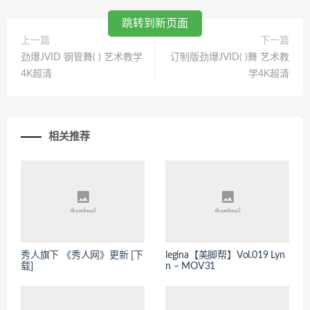
跳转到新页面
上一篇
下一篇
劲爆JVID 钢管舞( ) 艺术教学
订制版劲爆JVID( )舞 艺术教
4K超清
学4K超清
相关推荐
秀人旗下 《秀人网》更新 [下
legina【美脚帮】Vol.019 Lyn
载]
n – MOV31