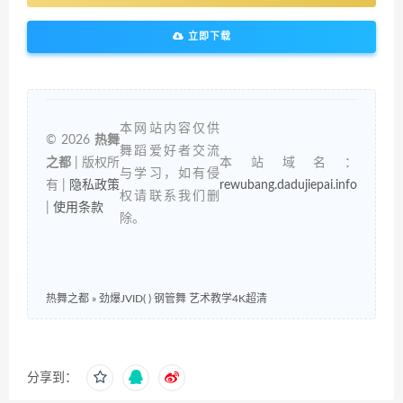
立即下载
本网站内容仅供
© 2026
热舞
舞蹈爱好者交流
之都
| 版权所
本站域名：
与学习，如有侵
有 |
隐私政策
rewubang.dadujiepai.info
权请联系我们删
|
使用条款
除。
热舞之都
»
劲爆JVID( ) 钢管舞 艺术教学4K超清
分享到：