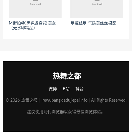
M街拍4K.黑色紧身裙 美女
足控丝足 气质美丝丝摄影
（无水印精品）
热舞之都
微博
B站
抖音
© 2026 热舞之都 |
rewubang.dadujiepai.info
| All Rights Reserved.
建议使用现代浏览器以获得最佳浏览体验。