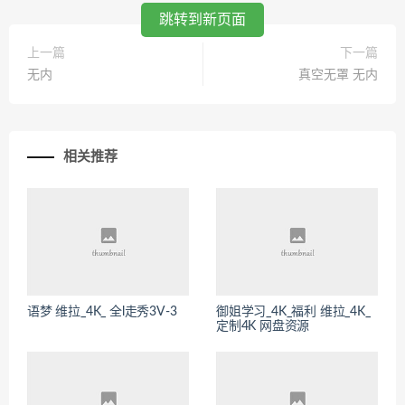
跳转到新页面
上一篇
下一篇
无内
真空无罩 无内
相关推荐
语梦 维拉_4K_ 全l走秀3V-3
御姐学习_4K_福利 维拉_4K_
定制4K 网盘资源