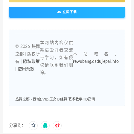
立即下载
本网站内容仅供
© 2026
热舞
舞蹈爱好者交流
之都
| 版权所
本站域名：
与学习，如有侵
有 |
隐私政策
rewubang.dadujiepai.info
权请联系我们删
|
使用条款
除。
热舞之都
»
西域(JVID)玉女心经舞 艺术教学HD高清
分享到：