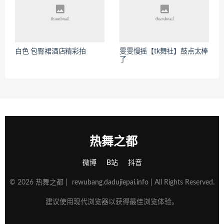
白色 包臀裙酒店精彩拍
雯雯慢摇【tk舞社】鼓点太棒
了
热舞之都
微博
B站
抖音
© 2026 热舞之都 |
rewubang.dadujiepai.info
| All Rights Reserved.
建议使用现代浏览器以获得最佳浏览体验。