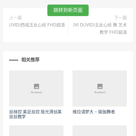
跳转到新页面
上一篇
下一篇
(JVID)西域玉女心经 FHD超清
JVI D(JVID)玉女心经 舞 艺术
教学 FHD超清
相关推荐
丝袜控 美足丝控 极光滑丝美
维拉语梦大 – 瑜伽舞者
丝丝教学