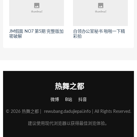
JM假面 NO7 第5期 完整版加
白领办公室秘书 啪啪一下精
密破解
彩拍
热舞之都
微博
B站
抖音
© 2026 热舞之都 |
rewubang.dadujiepai.info
| All Rights Reserved.
建议使用现代浏览器以获得最佳浏览体验。