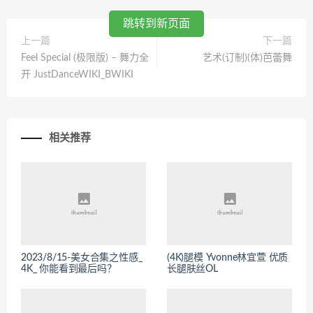
跳转到新页面
上一篇
下一篇
Feel Special (极限版) – 舞力全
艺术(订制)(体)芭蕾舞
开 JustDanceWIKI_BWIKI
相关推荐
2023/8/15-美女合集之性感_
(4K)腿模 Yvonne林宜萱 优质
4K_ 你能看到最后吗？
长腿肤丝OL