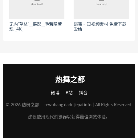
无内”草丛”__摄影__毛若隐若
跳舞 – 短视频素材 免费下载
现 _4K_
爱给
热舞之都
微博
B站
抖音
© 2026 热舞之都 |
rewubang.dadujiepai.info
| All Rights Reserved.
建议使用现代浏览器以获得最佳浏览体验。