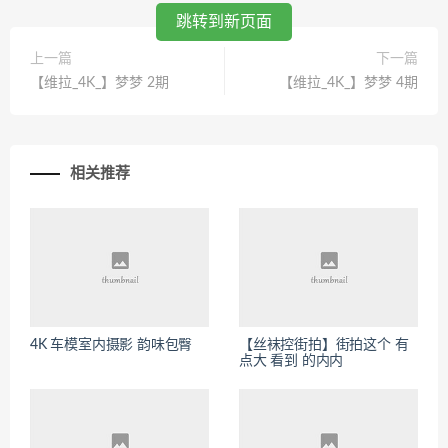
跳转到新页面
上一篇
下一篇
【维拉_4K_】梦梦 2期
【维拉_4K_】梦梦 4期
相关推荐
4K 车模室内摄影 韵味包臀
【丝袜控街拍】街拍这个 有
点大 看到 的内内