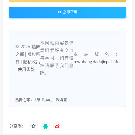
立即下载
本网站内容仅供
© 2026
热舞
舞蹈爱好者交流
之都
| 版权所
本站域名：
与学习，如有侵
有 |
隐私政策
rewubang.dadujiepai.info
权请联系我们删
|
使用条款
除。
热舞之都
»
【维拉_4K_】烈焰 期
分享到：