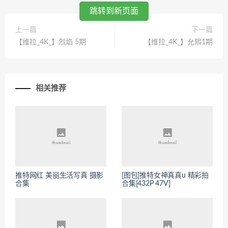
跳转到新页面
上一篇
下一篇
【维拉_4K_】烈焰 5期
【维拉_4K_】允熙1期
相关推荐
推特网红 美丽生活写真 摄影
[图包]推特女神真真u 精彩拍
合集
合集[432P 47V]