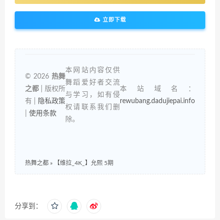
立即下载
本网站内容仅供
© 2026
热舞
舞蹈爱好者交流
之都
| 版权所
本站域名：
与学习，如有侵
有 |
隐私政策
rewubang.dadujiepai.info
权请联系我们删
|
使用条款
除。
热舞之都
»
【维拉_4K_】允熙 5期
分享到：