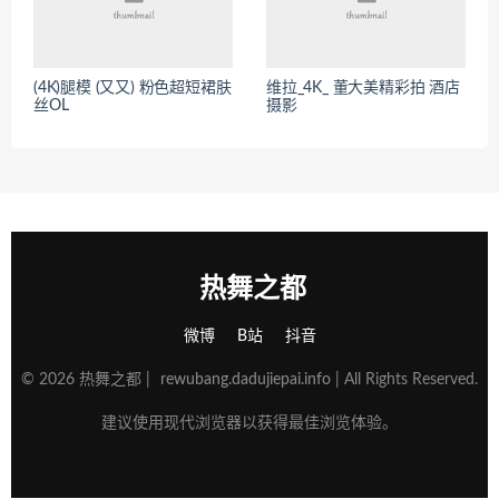
(4K)腿模 (又又) 粉色超短裙肤
维拉_4K_ 董大美精彩拍 酒店
丝OL
摄影
热舞之都
微博
B站
抖音
© 2026 热舞之都 |
rewubang.dadujiepai.info
| All Rights Reserved.
建议使用现代浏览器以获得最佳浏览体验。