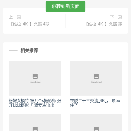
跳转到新页面
上一篇
下一篇
【维拉_4K_】允熙 4期
【维拉_4K_】允熙 期
相关推荐
粉嫩女模特 被几个s摄影师 张
衣脱二干三交流_4K_， 顶bu
开比比摄影 几滴爱液流出
住了