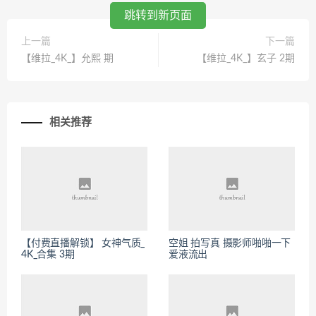
跳转到新页面
上一篇
下一篇
【维拉_4K_】允熙 期
【维拉_4K_】玄子 2期
相关推荐
【付费直播解锁】 女神气质_
空姐 拍写真 摄影师啪啪一下
4K_合集 3期
爱液流出