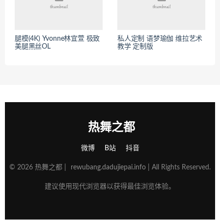
腿模(4K) Yvonne林宜萱 极致
私人定制 语梦瑜伽 维拉艺术
美腿黑丝OL
教学 定制版
热舞之都
微博
B站
抖音
© 2026 热舞之都 |
rewubang.dadujiepai.info
| All Rights Reserved.
建议使用现代浏览器以获得最佳浏览体验。