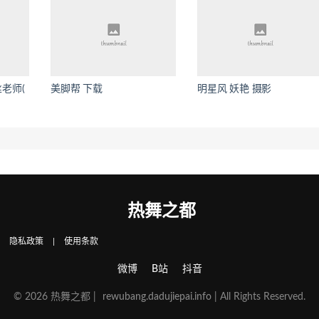
老师(
美脚帮 下载
明星风 妖艳 摄影
热舞之都
|
隐私政策
|
使用条款
微博
B站
抖音
© 2026 热舞之都 |
rewubang.dadujiepai.info
| All Rights Reserved.