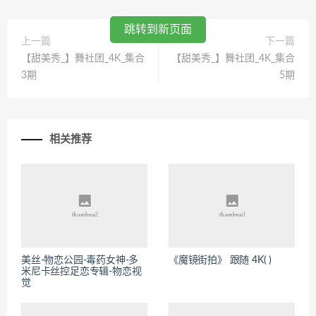
跳转到新页面
上一篇
下一篇
【甜美秀_】舞社团_4K_集合
【甜美秀_】舞社团_4K_集合
3期
5期
相关推荐
美丝-物恋公园-毒药女神-多
《魔镜街拍》 跟随 4K( )
米尼卡丝控足恋专辑-物恋视
觉