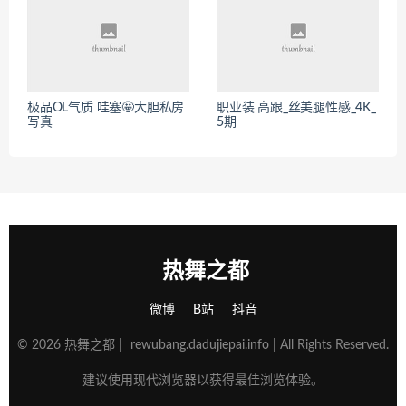
极品OL气质 哇塞🤩大胆私房
职业装 高跟_丝美腿性感_4K_
写真
5期
热舞之都
微博
B站
抖音
© 2026 热舞之都 |
rewubang.dadujiepai.info
| All Rights Reserved.
建议使用现代浏览器以获得最佳浏览体验。