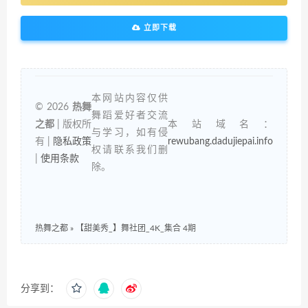
立即下载
本网站内容仅供
© 2026
热舞
舞蹈爱好者交流
之都
| 版权所
本站域名：
与学习，如有侵
有 |
隐私政策
rewubang.dadujiepai.info
权请联系我们删
|
使用条款
除。
热舞之都
»
【甜美秀_】舞社团_4K_集合 4期
分享到：