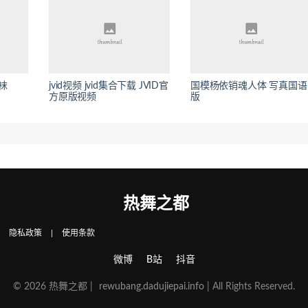
袜
jvid视频 jvid集合下载 JVID官
国模杨依销魂人体 写真国语
方原版视频
版
热舞之都
|
隐私政策
|
使用条款
微博
B站
抖音
© 2026 热舞之都 |
rewubang.dadujiepai.info
| All Rights Reserved.