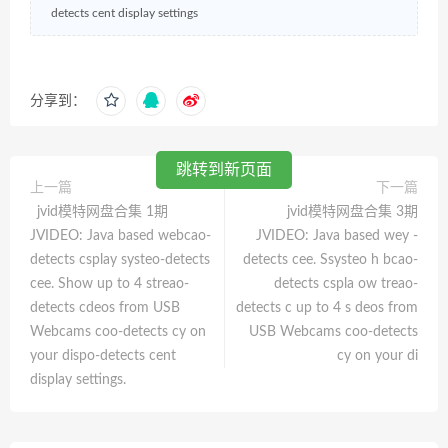
detects cent display settings
分享到：
跳转到新页面
上一篇
下一篇
jvid模特网盘合集 1期
jvid模特网盘合集 3期
JVIDEO: Java based webcao-
JVIDEO: Java based wey -
detects csplay systeo-detects
detects cee. Ssysteo h bcao-
cee. Show up to 4 streao-
detects cspla ow treao-
detects cdeos from USB
detects c up to 4 s deos from
Webcams coo-detects cy on
USB Webcams coo-detects
your dispo-detects cent
cy on your di
display settings.