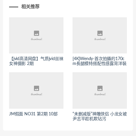
相关推荐
【jvid高清网盘】气质jvid丝袜
[4K]Wendy-首次拍攝的170c
女神摄影 2期
m長腿模特搭配性感露背洋裝
JM假面 NO31 第2期 10部
“未删减版”神雕侠侣 小龙女被
尹志平趁机欺玷污