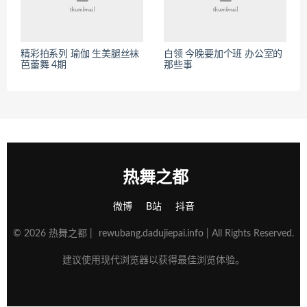
精彩拍系列 瑜伽 生美腿丝袜
白领 今晚要加个班 办公室的
芭蕾舞 4期
那些事
热舞之都
微博
B站
抖音
© 2026 热舞之都 |
rewubang.dadujiepai.info
| All Rights Reserved.
建议使用现代浏览器以获得最佳浏览体验。