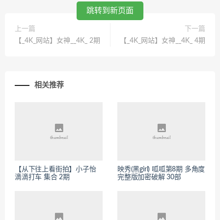
跳转到新页面
上一篇
下一篇
【_4K_网站】女神__4K_ 2期
【_4K_网站】女神__4K_ 4期
相关推荐
【从下往上看街拍】小子怡
映秀(黑girl) 呱呱第8期 多角度
滴滴打车 集合 2期
完整版加密破解 30部