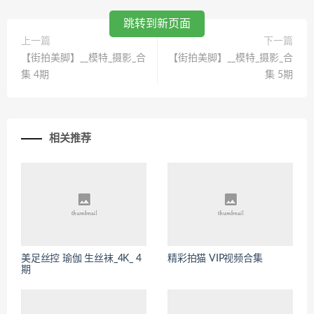
跳转到新页面
上一篇
下一篇
【街拍美脚】__模特_摄影_合
【街拍美脚】__模特_摄影_合
集 4期
集 5期
相关推荐
美足丝控 瑜伽 生丝袜_4K_ 4
精彩拍猫 VIP视频合集
期