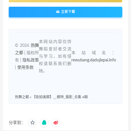
立即下载
本网站内容仅供
© 2026
热舞
舞蹈爱好者交流
之都
| 版权所
本站域名：
与学习，如有侵
有 |
隐私政策
rewubang.dadujiepai.info
权请联系我们删
|
使用条款
除。
热舞之都
»
【街拍美脚】__模特_摄影_合集 4期
分享到：