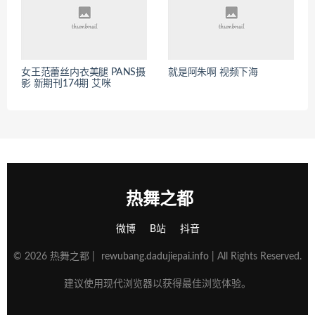
女王范蕾丝内衣美腿 PANS摄
就是阿朱啊 视频下海
影 新期刊174期 艾咪
热舞之都
微博
B站
抖音
© 2026 热舞之都 |
rewubang.dadujiepai.info
| All Rights Reserved.
建议使用现代浏览器以获得最佳浏览体验。