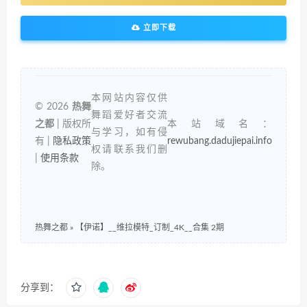
立即下载
本网站内容仅供
© 2026
热舞
舞蹈爱好者交流
之都
| 版权所
本站域名：
与学习，如有侵
有 |
隐私政策
rewubang.dadujiepai.info
权请联系我们删
|
使用条款
除。
热舞之都
»
【伊诺】__维拉模特_订制_4K__合集 2期
分享到：