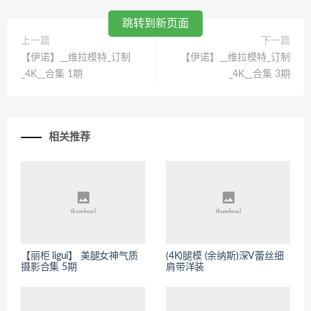
跳转到新页面
上一篇
下一篇
【伊诺】__维拉模特_订制
【伊诺】__维拉模特_订制
_4K__合集 1期
_4K__合集 3期
相关推荐
【丽柜 ligui】 美腿女神气质
(4K)腿模 (余纳斯)深V蕾丝细
摄影合集 5期
肩带洋装