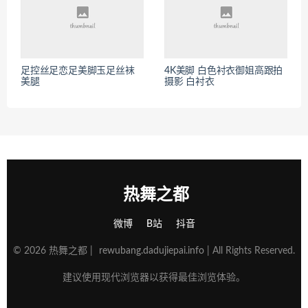
足控丝足恋足美脚玉足丝袜
4K美脚 白色衬衣御姐高跟拍
美腿
摄影 白衬衣
热舞之都
微博
B站
抖音
© 2026 热舞之都 |
rewubang.dadujiepai.info
| All Rights Reserved.
建议使用现代浏览器以获得最佳浏览体验。