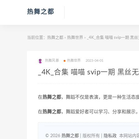
热舞之都
当前位置：
热舞之都
热舞世界
_4K_合集 喵喵 svip一期 黑
>
>
热舞风暴
热舞世界
2023-04-01
_4K_合集 喵喵 svip一期 黑丝
在
热舞之都
，舞蹈不仅是表演，更是一种生活态
在
热舞之都
，舞蹈爱好者可以学习、分享和展示
© 2026
热舞之都
| 版权所有 |
隐私政
本网站内