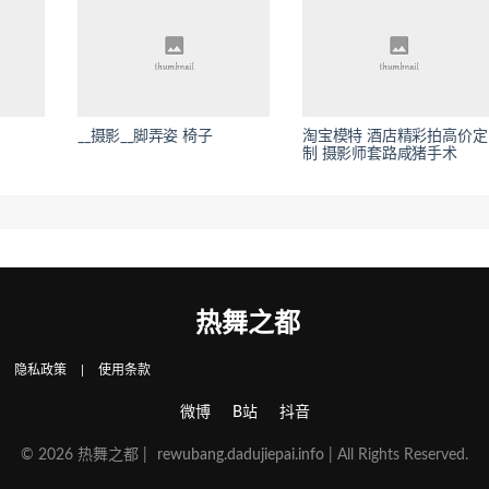
__摄影__脚弄姿 椅子
淘宝模特 酒店精彩拍高价定
制 摄影师套路咸猪手术
热舞之都
|
隐私政策
|
使用条款
微博
B站
抖音
© 2026 热舞之都 |
rewubang.dadujiepai.info
| All Rights Reserved.