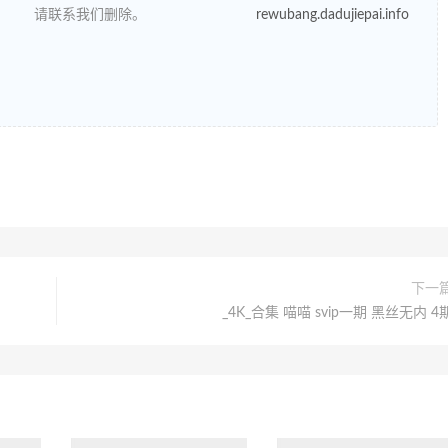
请联系我们删除。
rewubang.dadujiepai.info
下一
_4K_合集 喵喵 svip一期 黑丝无内 4