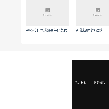
4K摸拍】气质紧身牛仔美女
新维拉(雨梦) 语梦
关于我们
|
联系我们