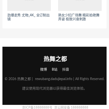
劲爆走秀 尤物_4K_ 全订制出
熟女少妇广场舞 精彩拍艳舞
镜
弄姿 极致兴奋刺激
热舞之都
微博
B站
抖音
© 2026 热舞之都 |
rewubang.dadujiepai.info
| All Rights Reserved.
建议使用现代浏览器以获得最佳浏览体验。
京ICP备18888888号
京公网安备 188888888