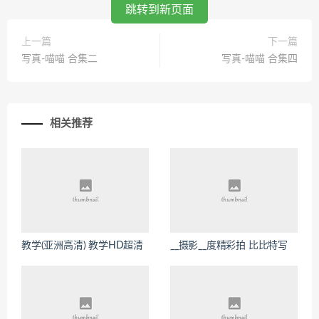
跳转到新页面
上一篇
下一篇
写真-喵喵 合集二
写真-喵喵 合集四
相关推荐
教学(亚洲高清) 教学HD超清
__摄影__度精彩拍 比比特写