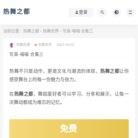
热舞之都
登录
当前位置：
热舞之都
热舞世界
写真-喵喵 合集三
>
>
热舞风暴
热舞世界
2023-04-01
写真-喵喵 合集三
热舞不只是动作，更是文化与潮流的体现，
热舞之都
让你
感受舞台上的每一份魅力与张力。
在
热舞之都
，舞蹈爱好者可以学习、分享和展示，让每一
次舞动都成为难忘的记忆。
免费