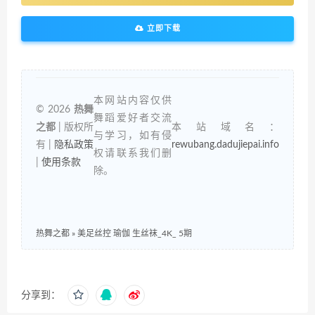
立即下载
本网站内容仅供
© 2026
热舞
舞蹈爱好者交流
之都
| 版权所
本站域名：
与学习，如有侵
有 |
隐私政策
rewubang.dadujiepai.info
权请联系我们删
|
使用条款
除。
热舞之都
»
美足丝控 瑜伽 生丝袜_4K_ 5期
分享到：