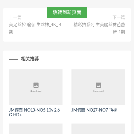
跳转到新页面
上一篇
下一篇
美足丝控 瑜伽 生丝袜_4K_ 4
精彩拍系列 生美腿丝袜芭蕾
期
舞 1期
相关推荐
JM假面 NO13-NO5 10v 2.6
JM假面 NO27-NO7 艳楠
G HD+