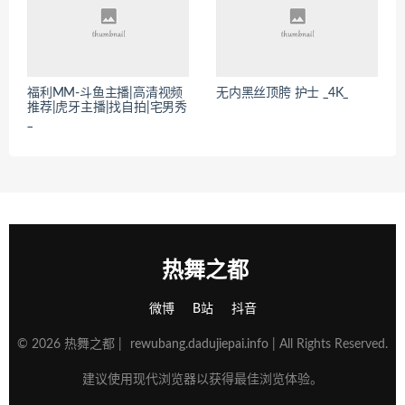
福利MM-斗鱼主播|高清视频
无内黑丝顶胯 护士 _4K_
推荐|虎牙主播|找自拍|宅男秀
_
热舞之都
微博
B站
抖音
© 2026 热舞之都 |
rewubang.dadujiepai.info
| All Rights Reserved.
建议使用现代浏览器以获得最佳浏览体验。