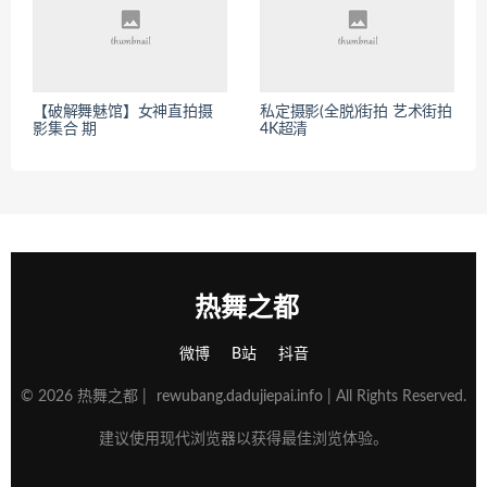
【破解舞魅馆】女神直拍摄
私定摄影(全脱)街拍 艺术街拍
影集合 期
4K超清
热舞之都
微博
B站
抖音
© 2026 热舞之都 |
rewubang.dadujiepai.info
| All Rights Reserved.
建议使用现代浏览器以获得最佳浏览体验。