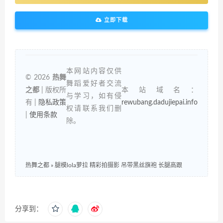
立即下载
本网站内容仅供
© 2026
热舞
舞蹈爱好者交流
之都
| 版权所
本站域名：
与学习，如有侵
有 |
隐私政策
rewubang.dadujiepai.info
权请联系我们删
|
使用条款
除。
热舞之都
»
腿模lola萝拉 精彩拍摄影 吊带黑丝旗袍 长腿高跟
分享到：