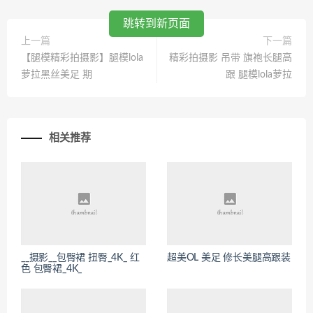
跳转到新页面
上一篇
下一篇
【腿模精彩拍摄影】腿模lola
精彩拍摄影 吊带 旗袍长腿高
萝拉黑丝美足 期
跟 腿模lola萝拉
相关推荐
__摄影__包臀裙 扭臀_4K_ 红
超美OL 美足 修长美腿高跟装
色 包臀裙_4K_