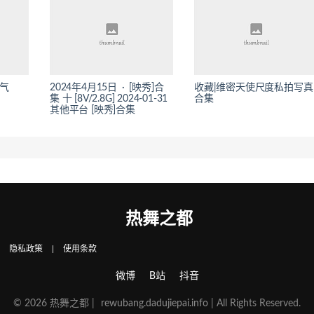
霸气
2024年4月15日 · [映秀]合
收藏|维密天使尺度私拍写真
集 十 [8V/2.8G] 2024-01-31
合集
其他平台 [映秀]合集
热舞之都
|
隐私政策
|
使用条款
微博
B站
抖音
© 2026 热舞之都 |
rewubang.dadujiepai.info
| All Rights Reserved.