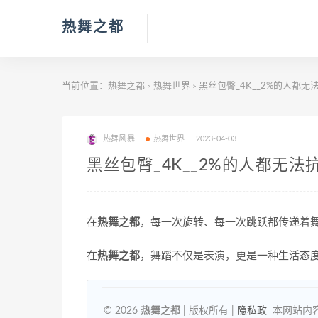
热舞之都
当前位置：
热舞之都
热舞世界
黑丝包臀_4K__2%的人都无法
>
>
热舞风暴
热舞世界
2023-04-03
黑丝包臀_4K__2%的人都无法抗
在
热舞之都
，每一次旋转、每一次跳跃都传递着
在
热舞之都
，舞蹈不仅是表演，更是一种生活态
© 2026
热舞之都
| 版权所有 |
隐私政
本网站内