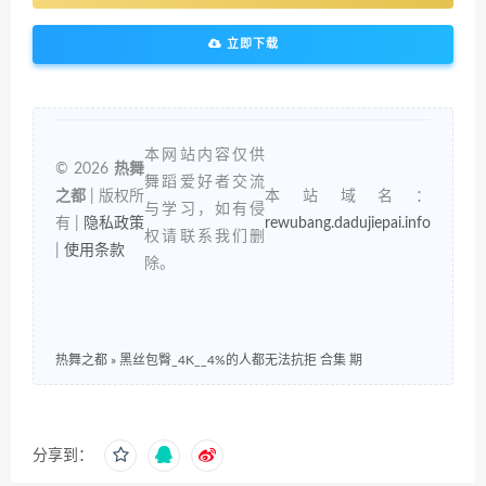
立即下载
本网站内容仅供
© 2026
热舞
舞蹈爱好者交流
之都
| 版权所
本站域名：
与学习，如有侵
有 |
隐私政策
rewubang.dadujiepai.info
权请联系我们删
|
使用条款
除。
热舞之都
»
黑丝包臀_4K__4%的人都无法抗拒 合集 期
分享到：