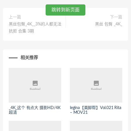
跳转到新页面
上一篇
下一篇
黑丝包臀_4K__3%的人都无法
黑丝 包臀 _4K_
抗拒 合集 3期
相关推荐
_4K_这个 有点大 摄影HD/4K
legina【美脚帮】Vol.021 Rita
超清
– MOV21