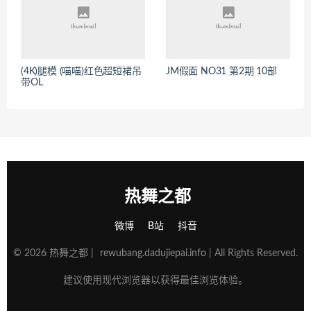
(4K)腿模 (喵喵)红色超短裙吊
JM假面 NO31 第2期 10部
带OL
热舞之都
微博
B站
抖音
© 2026 热舞之都 |
rewubang.dadujiepai.info
| All Rights Reserved.
建议使用现代浏览器以获得最佳浏览体验。