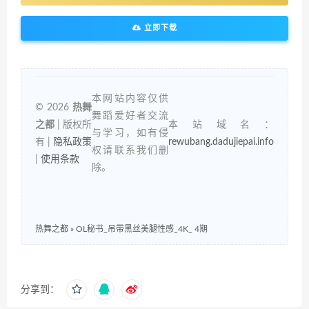
立即下载
本网站内容仅供
© 2026
热舞
舞蹈爱好者交流
之都
| 版权所
本站域名：
与学习，如有侵
有 |
隐私政策
rewubang.dadujiepai.info
权请联系我们删
|
使用条款
除。
热舞之都
»
OL秘书_吊带黑丝美腿性感_4K_ 4期
分享到：