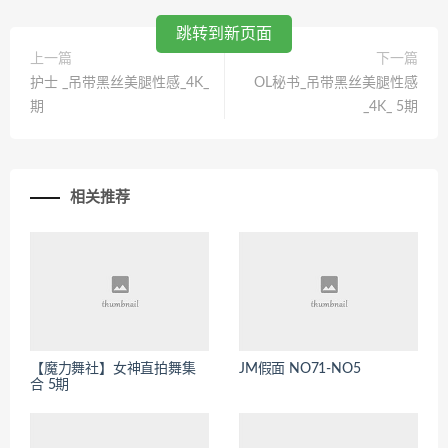
跳转到新页面
上一篇
下一篇
护士 _吊带黑丝美腿性感_4K_
OL秘书_吊带黑丝美腿性感
期
_4K_ 5期
相关推荐
【魔力舞社】女神直拍舞集
JM假面 NO71-NO5
合 5期