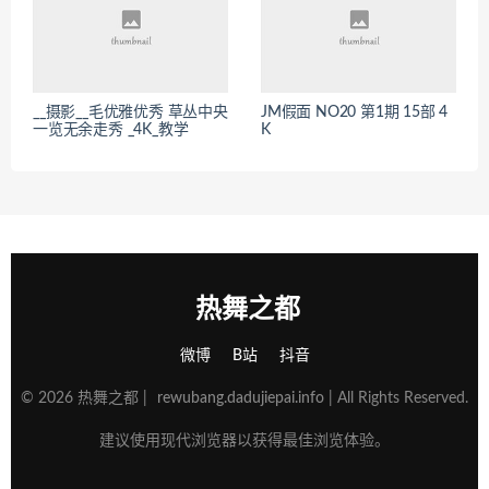
__摄影__毛优雅优秀 草丛中央
JM假面 NO20 第1期 15部 4
一览无余走秀 _4K_教学
K
热舞之都
微博
B站
抖音
© 2026 热舞之都 |
rewubang.dadujiepai.info
| All Rights Reserved.
建议使用现代浏览器以获得最佳浏览体验。