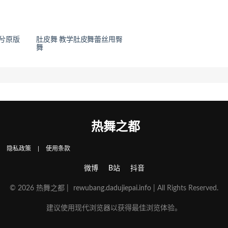
兮原版
肚皮舞 教学肚皮舞蕾丝甩臀
舞
热舞之都
|
隐私政策
|
使用条款
微博
B站
抖音
© 2026 热舞之都 |
rewubang.dadujiepai.info
| All Rights Reserved.
建议使用现代浏览器以获得最佳浏览体验。