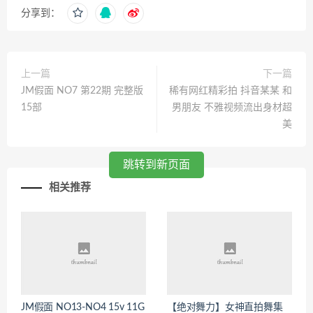
分享到：
上一篇
下一篇
JM假面 NO7 第22期 完整版
稀有网红精彩拍 抖音某某 和
15部
男朋友 不雅视频流出身材超
美
跳转到新页面
相关推荐
JM假面 NO13-NO4 15v 11G
【绝对舞力】女神直拍舞集