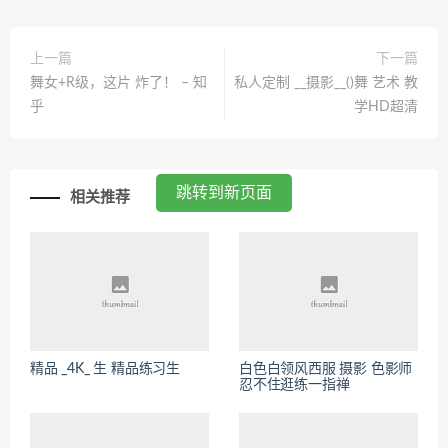
上一篇
下一篇
舞女+R级，这片 炸了！ – 知
私人定制 __摄影__()舞 艺术 教
乎
学HD超清
跳转到新页面
相关推荐
精品 _4K_ 生 精品练习生
白色白领风西服 摄影 色影师
忍不住逛练一指禅