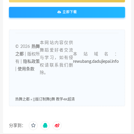
立即下载
本网站内容仅供
© 2026
热舞
舞蹈爱好者交流
之都
| 版权所
本站域名：
与学习，如有侵
有 |
隐私政策
rewubang.dadujiepai.info
权请联系我们删
|
使用条款
除。
热舞之都
»
[]版订制舞()舞 教学4K超清
分享到：