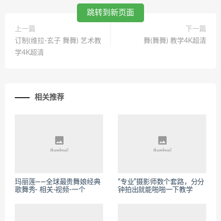
跳转到新页面
上一篇
下一篇
订制(维拉-玄子 舞舞) 艺术教
舞(舞舞) 教学4K超清
学4K超清
相关推荐
玛丽莲——全球最贵舞娘经典
“专业”摄影师数个套路，分分
歌舞秀- 相关-视频-一个
钟拍出就能啪啪一下教学