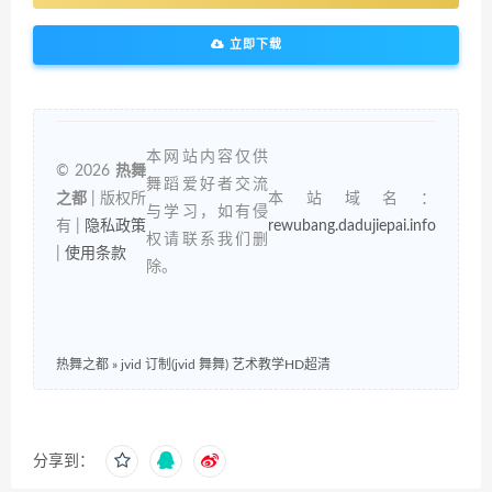
立即下载
本网站内容仅供
© 2026
热舞
舞蹈爱好者交流
之都
| 版权所
本站域名：
与学习，如有侵
有 |
隐私政策
rewubang.dadujiepai.info
权请联系我们删
|
使用条款
除。
热舞之都
»
jvid 订制(jvid 舞舞) 艺术教学HD超清
分享到：